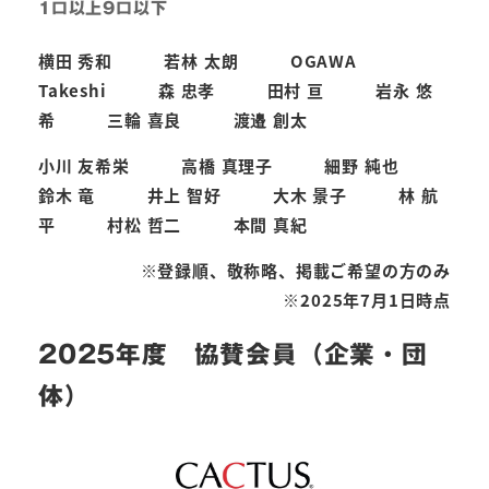
1口以上9口以下
横田 秀和 若林 太朗 OGAWA
Takeshi 森 忠孝 田村 亘 岩永 悠
希 三輪 喜良 渡邉 創太
小川 友希栄 高橋 真理子 細野 純也
鈴木 竜 井上 智好 大木 景子 林 航
平 村松 哲二 本間 真紀
※登録順、敬称略、掲載ご希望の方のみ
※2025年7月1日時点
2025年度 協賛会員（企業・団
体）