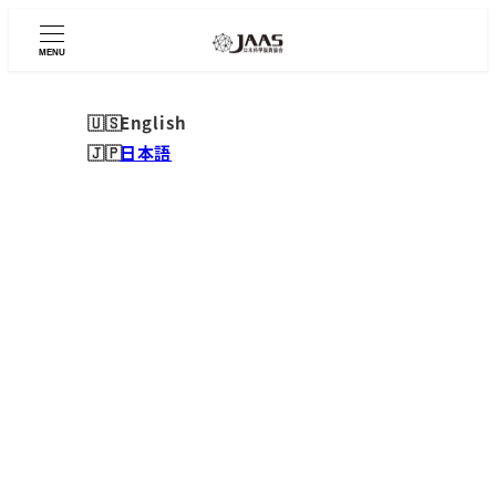
メ
イ
MENU
ン
コ
English
ン
日本語
テ
ン
ツ
へ
移
動
賛助会員・協賛会員