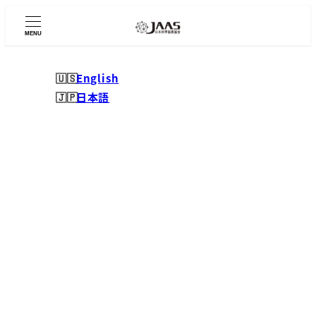
メ
イ
MENU
ン
コ
English
ン
日本語
テ
ン
ツ
へ
移
動
これからのJAAS