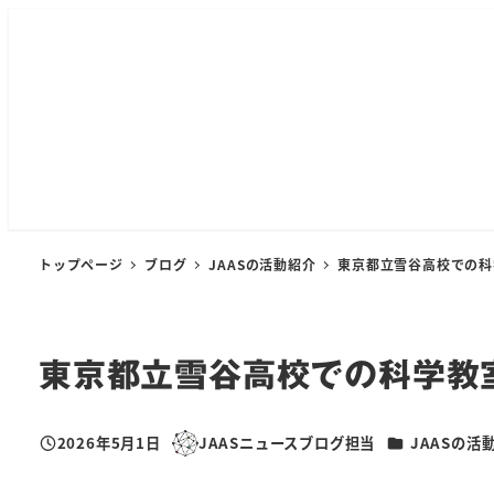
メ
イ
ン
コ
ン
テ
ン
ツ
へ
トップページ
ブログ
JAASの活動紹介
東京都立雪谷高校での科
移
動
東京都立雪谷高校での科学教
カテゴリー
2026年5月1日
JAASニュースブログ担当
JAASの活
投稿日
著
者