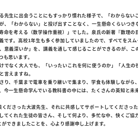
る先生に出会うことにもすっかり慣れた様子で、「わからない
が、「わからない」と投げ出すことなく、一生懸命くらいつき
寿命を考える（数学操作重視）」でした。泉氏の新著『数理の
義です。高校1年生も多く参加していましたので、すべてをスム
、意義深いか」を、講義を通して感じることができるのが、こ
つも思います。
けでなく大人でも、「いったいこれを何に使うのか」「人生の
と言えますね。
さり、千葉まで電車を乗り継いで集まり、学食も体験しながら
、今一生懸命学んでいる教科書の中には、たくさんの英知と未
談くださった大波先生、それに共感してサポートしてくださった
してくれた生徒の皆さん、そして何より、多忙な中、快くご協
とができましたことを、心より感謝申し上げます。