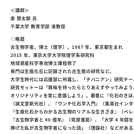
＜講師＞
泉 賢太郎 氏
千葉大学 教育学部 准教授
◇略歴
古生物学者。博士（理学）。1987 年、東京都生まれ
2015 年、東京大学大学院理学系研究科
地球惑星科学専攻博士課程修了
専門は生痕化石に記録された古生態の研究など。
大学生時代には応援部に所属し、「チバニアン」研究チー
研究モットーは「興味を持ったらとりあえずやってみよう
オリジナリティを常に意識しよう」。著書に『化石のきほ
（誠文堂新光社）、『ウンチ化石学入門』（集英社インタ
『生痕化石からわかる古生物のリアルな生きざま』（ベレ
『古生物学者と 40 億年』（筑摩書房）、「大学 4 年間
捧げた私が古生物学者になった話」（理論社）などがある