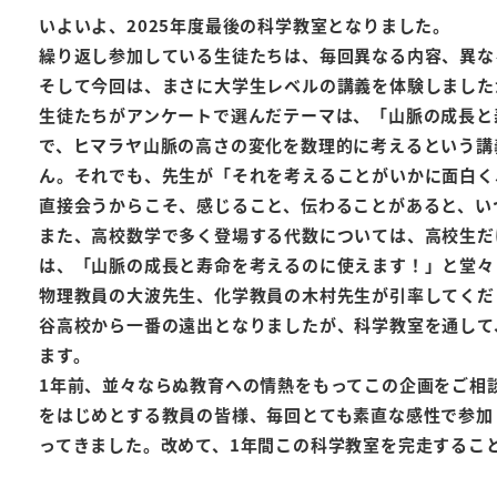
いよいよ、2025年度最後の科学教室となりました。
繰り返し参加している生徒たちは、毎回異なる内容、異な
そして今回は、まさに大学生レベルの講義を体験しました
生徒たちがアンケートで選んだテーマは、「山脈の成長と
で、ヒマラヤ山脈の高さの変化を数理的に考えるという講
ん。それでも、先生が「それを考えることがいかに面白く
直接会うからこそ、感じること、伝わることがあると、い
また、高校数学で多く登場する代数については、高校生だ
は、「山脈の成長と寿命を考えるのに使えます！」と堂々
物理教員の大波先生、化学教員の木村先生が引率してくだ
谷高校から一番の遠出となりましたが、科学教室を通して
ます。
1年前、並々ならぬ教育への情熱をもってこの企画をご相
をはじめとする教員の皆様、毎回とても素直な感性で参加
ってきました。改めて、1年間この科学教室を完走するこ