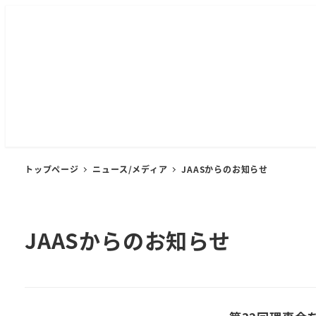
メ
イ
ン
コ
ン
テ
ン
ツ
へ
トップページ
ニュース/メディア
JAASからのお知らせ
移
動
JAASからのお知らせ