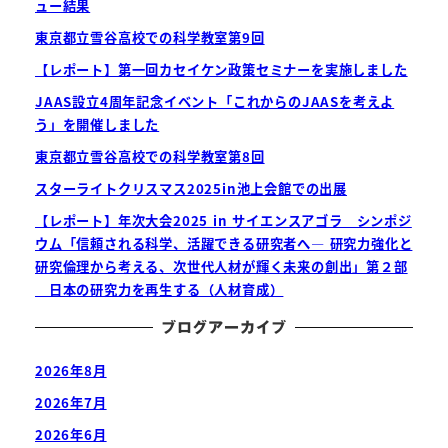
ュー結果
東京都立雪谷高校での科学教室第9回
【レポート】第一回カセイケン政策セミナーを実施しました
JAAS設立4周年記念イベント「これからのJAASを考えよ
う」を開催しました
東京都立雪谷高校での科学教室第8回
スターライトクリスマス2025in池上会館での出展
【レポート】年次大会2025 in サイエンスアゴラ シンポジ
ウム「信頼される科学、活躍できる研究者へ― 研究力強化と
研究倫理から考える、次世代人材が輝く未来の創出」第２部
日本の研究力を再生する（人材育成）
ブログアーカイブ
2026年8月
2026年7月
2026年6月