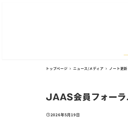
メ
イ
ン
コ
ン
テ
ン
ツ
へ
トップページ
ニュース/メディア
ノート更新
移
動
JAAS会員フォーラ
2026年5月19日
投稿日