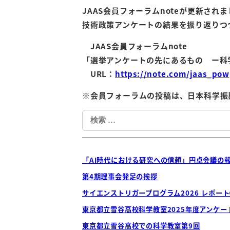
JAAS会員フォーラムnoteが更新さ
技術政策アンケートの結果を振り返りつ
JAAS会員フォーラムnote
「選挙アンケートの先にあるもの ー科
URL：
https://note.com/jaas_po
※会員フォーラムの投稿は、日本科学振
検
索
「AI時代における研究への信頼」円卓会議の報告：Con
第4期理事会発足の挨拶
サイエンストリガープログラム2026 レポート
東京都立雪谷高校科学教室2025年度アンケ
東京都立雪谷高校での科学教室第9回