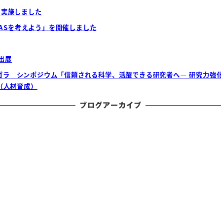
を実施しました
AASを考えよう」を開催しました
出展
スアゴラ シンポジウム「信頼される科学、活躍できる研究者へ― 研究力
（人材育成）
ブログアーカイブ