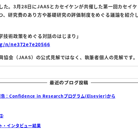
れました。3月28日にJAASとカセイケンが共催した第一回カセ
つ、研究費のあり方や基礎研究の評価制度をめぐる議論を紹介
学技術政策をめぐる対話のはじまり」
wg/n/ne372e7e20566
興協会（JAAS）の公式見解ではなく、執筆者個人の見解です。
最近のブログ投稿
fidence in Researchプログラム(Elsevier)から
➀
ート・インタビュー結果